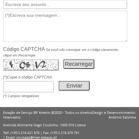
Código CAPTCHA
Se você não conseguir ver o código claramente,
clique em Recarregar
(*)Copie o código CAPTCHA
(*) Campos obrigatórios
Estação de Serviço BP Areeiro @2020 - Todos os direitos
Design e Desenvolvimento:
reservados.
António Salsinha
Avenida Almirante Gago Coutinho, 1000‑016 Lisboa
Telf:
(+351) 218 421 870
| Fax:
(+351) 218 479 791
| Email:
jm.lopes@mail.telepac.pt