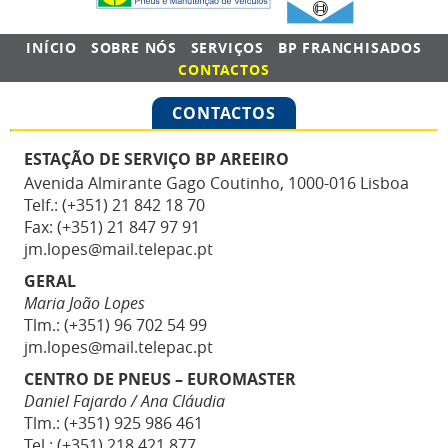
INÍCIO
SOBRE NÓS
SERVIÇOS
BP FRANCHISADOS
CONTACTOS
CONTACTOS
ESTAÇÃO DE SERVIÇO BP AREEIRO
Avenida Almirante Gago Coutinho, 1000-016 Lisboa
Telf.: (+351) 21 842 18 70
Fax: (+351) 21 847 97 91
jm.lopes@mail.telepac.pt
GERAL
Maria João Lopes
Tlm.: (+351) 96 702 54 99
jm.lopes@mail.telepac.pt
CENTRO DE PNEUS – EUROMASTER
Daniel Fajardo / Ana Cláudia
Tlm.: (+351) 925 986 461
Tel.: (+351) 218 421 877